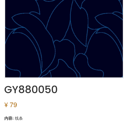
GY880050
¥ 79
内容:
线条