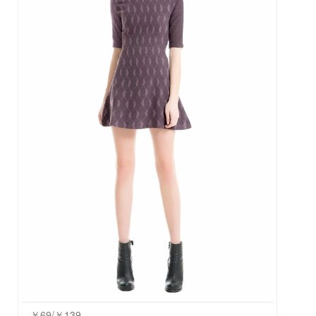
￥69/￥139