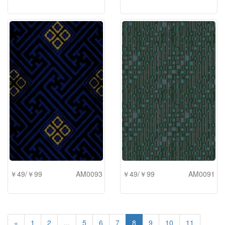
￥49/￥99
AM0093
￥49/￥99
AM0091
«
1
2
...
5
6
7
8
9
10
11