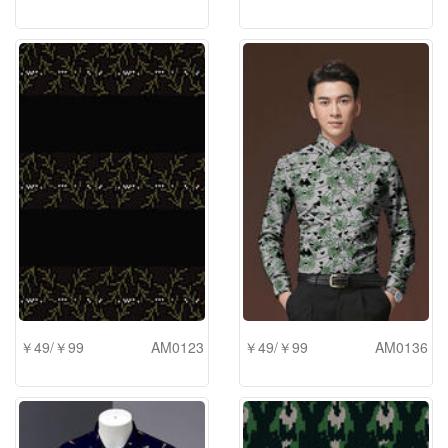
￥49/￥99
AM0123
￥49/￥99
AM0136