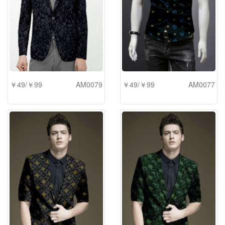
￥49/￥99
AM0079
￥49/￥99
AM0077