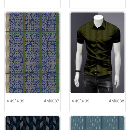
￥49/￥99
AM0087
￥49/￥99
AM0088