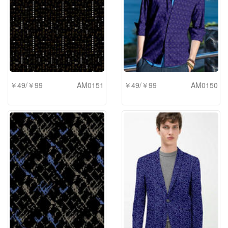
￥49/￥99
AM0151
￥49/￥99
AM0150