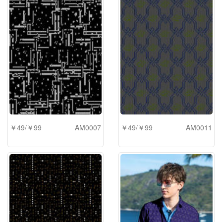
￥49/￥99
AM0007
￥49/￥99
AM0011