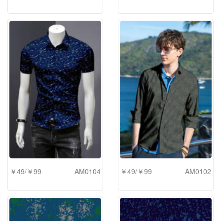
￥49/￥99
AM0104
￥49/￥99
AM0102