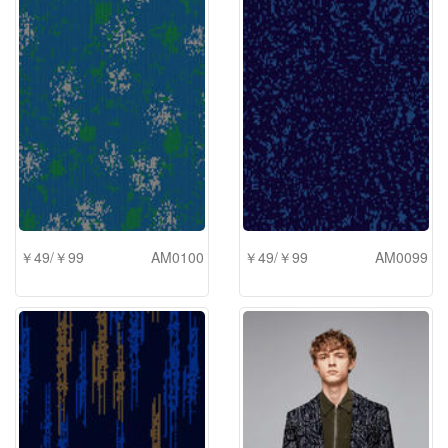
￥49/￥99
AM0100
￥49/￥99
AM0099